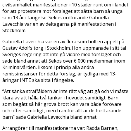
civilsamhället manifestationer i 10 städer runt om i landet
för att protestera mot förslaget att sätta barn så unga
som 13 år i fängelse. Sekos ordförande Gabriella
Lavecchia var en av deltagarna på manifestationen i
Stockholm.
Gabriella Lavecchia var en av flera som höll en appell på
Gustav Adolfs torg i Stockholm. Hon uppmanade i sitt tal
Sveriges regering att inte gå vidare med förslaget och
sade bland annat att Sekos över 6 000 medlemmar inom
Kriminalvården, liksom i princip alla andra
remissinstanser för detta förslag, är tydliga med 13-
åringar INTE ska sitta i fängelse.
”
Att sänka straffåldern är inte rätt väg att gå och vi måste
klara av att hålla två tankar i huvudet samtidigt. Barn
som begått så här grova brott kan vara både förövare
och offer samtidigt, men framför allt är de fortfarande
barn”
sade Gabriella Lavecchia bland annat.
Arrangörer till manifestationerna var: Rädda Barnen,