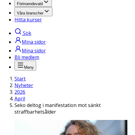
Förtroendevald
Våra branscher
Hitta kurser
Sök
Mina sidor
Mina sidor
Bli medlem
Meny
Start
Nyheter
2026
April
Seko deltog i manifestation mot sänkt
straffbarhetsålder