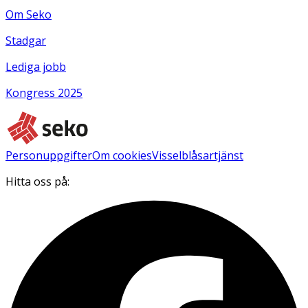
Om Seko
Stadgar
Lediga jobb
Kongress 2025
Personuppgifter
Om cookies
Visselblåsartjänst
Hitta oss på: