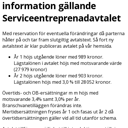
information gällande
Serviceentreprenadavtalet
Med reservation för eventuella förändringar då parterna
håller på och tar fram slutgiltig avtalstext. Så fort ny
avtalstext är klar publiceras avtalet på vår hemsida.
År 1 höjs utgående löner med 989 kronor.
Lägstalönen i avtalet höjs med motsvarande värde
(27 979 kronor)
År 2 höjs utgående löner med 903 kronor.
Lägstalönen höjs med 3,0 % till 28 052 kronor.
Övertids- och OB-ersättningar m m höjs med
motsvarande 3,4% samt 3,0% per år.
Branschvanetilläggen förändras inte.
Mertidsersättningen fryses år 1 och fasas ut år 2 då
övertidsersättningen gäller vid all tid utanför schema.