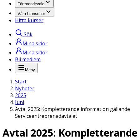
Förtroendevald
Våra branscher
Hitta kurser
Sök
Mina sidor
Mina sidor
Bli medlem
Meny
Start
Nyheter
2025
Juni
Avtal 2025: Kompletterande information gällande
Serviceentreprenadavtalet
Avtal 2025: Kompletterande