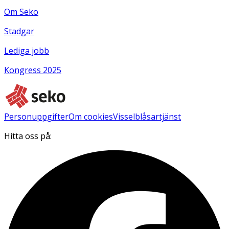
Om Seko
Stadgar
Lediga jobb
Kongress 2025
Personuppgifter
Om cookies
Visselblåsartjänst
Hitta oss på: